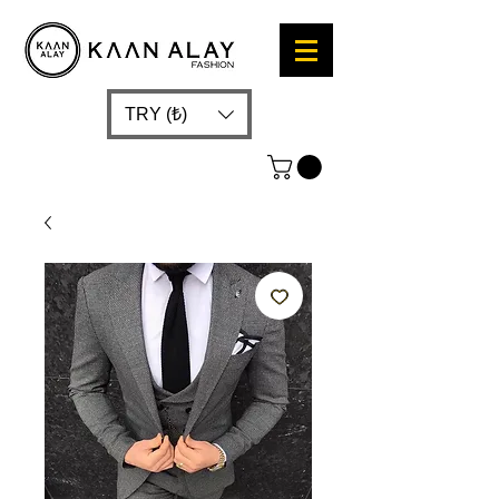
TRY (₺)