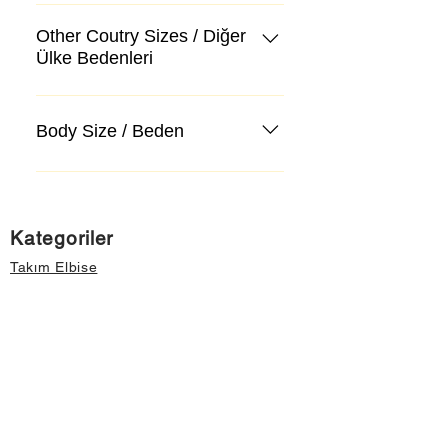
Other Coutry Sizes / Diğer
Ülke Bedenleri
Body Size / Beden
Kategoriler
Takım Elbise
Kazak, Triko, Hırka
Kot Pantolon, Jeans
Mont, Kaban
Aksesuar
Instagram Mağazamız