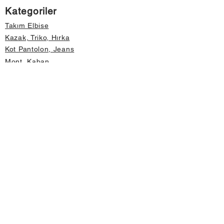
Kategoriler
Takım Elbise
Kazak, Triko, Hırka
Kot Pantolon, Jeans
Mont, Kaban
Aksesuar
Instagram Mağazamız
Önemli Bilgiler
Hakkımızda
İptal ve İade Koşulları
Gizlilik ve Güvenlik
Üyelik Sözleşmesi
Değişim Formu
Hızlı Erişim
Mağaza Adres Bilgileri