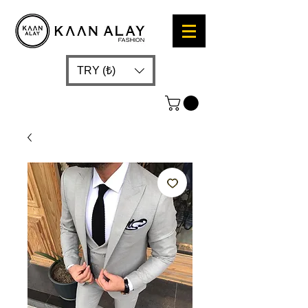
TRY (₺)