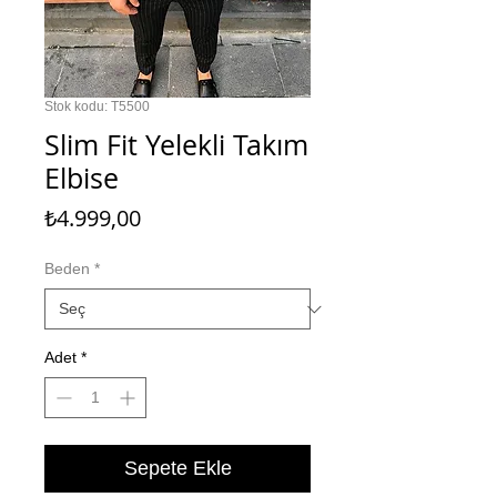
Stok kodu: T5500
Slim Fit Yelekli Takım
Elbise
Fiyat
₺4.999,00
Beden
*
Adet
*
Sepete Ekle