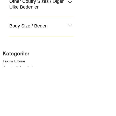
Other Coutry Sizes / Diğer
Ülke Bedenleri
Body Size / Beden
Kategoriler
Takım Elbise
Kazak, Triko, Hırka
Kot Pantolon, Jeans
Mont, Kaban
Aksesuar
Instagram Mağazamız
Önemli Bilgiler