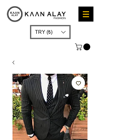
TRY (₺)