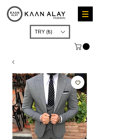
TRY (₺)