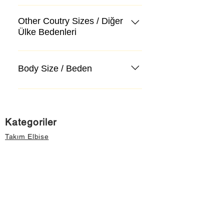
Other Coutry Sizes / Diğer
Ülke Bedenleri
Body Size / Beden
Kategoriler
Takım Elbise
Kazak, Triko, Hırka
Kot Pantolon, Jeans
Mont, Kaban
Aksesuar
Instagram Mağazamız