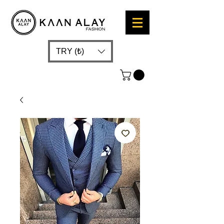
TRY (₺)