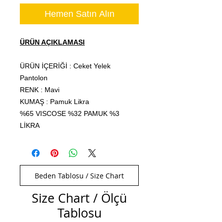
Hemen Satın Alın
ÜRÜN AÇIKLAMASI
ÜRÜN İÇERİĞİ : Ceket Yelek
Pantolon
RENK : Mavi
KUMAŞ : Pamuk Likra
%65 VISCOSE %32 PAMUK %3
LİKRA
Beden Tablosu / Size Chart
Size Chart / Ölçü
Tablosu