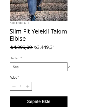
Stok kodu: S111
Slim Fit Yelekli Takım
Elbise
Normal
İndirimli
 ₺4.999,00 
₺3.449,31
Fiyat
Fiyat
Beden
*
Adet
*
Sepete Ekle