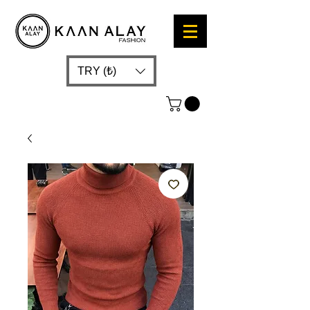
TRY (₺)