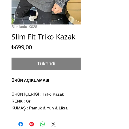
Stok kodu: K028
Slim Fit Triko Kazak
Fiyat
₺699,00
Tükendi
ÜRÜN AÇIKLAMASI
ÜRÜN İÇERİĞİ : Triko Kazak
RENK : Gri
KUMAŞ : Pamuk & Yün & Likra