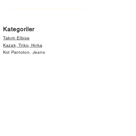
Kategoriler
Takım Elbise
Kazak, Triko, Hırka
Kot Pantolon, Jeans
Mont, Kaban
Aksesuar
Instagram Mağazamız
Önemli Bilgiler
Hakkımızda
İptal ve İade Koşulları
Gizlilik ve Güvenlik
Üyelik Sözleşmesi