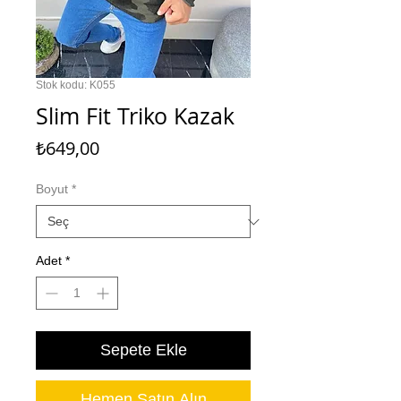
Stok kodu: K055
Slim Fit Triko Kazak
Fiyat
₺649,00
Boyut
*
Adet
*
Sepete Ekle
Hemen Satın Alın