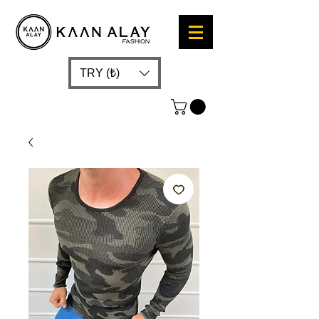
TRY (₺)