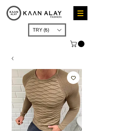
TRY (₺)