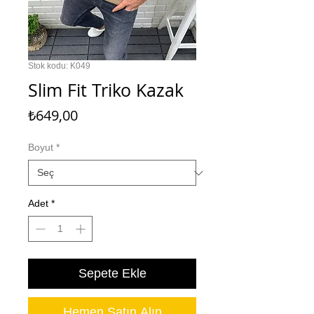
Stok kodu: K049
Slim Fit Triko Kazak
Fiyat
₺649,00
Boyut
*
Adet
*
Sepete Ekle
Hemen Satın Alın