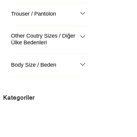
Trouser / Pantolon
Other Coutry Sizes / Diğer
Ülke Bedenleri
Body Size / Beden
Kategoriler
Takım Elbise
Kazak, Triko, Hırka
Kot Pantolon, Jeans
Mont, Kaban
Aksesuar