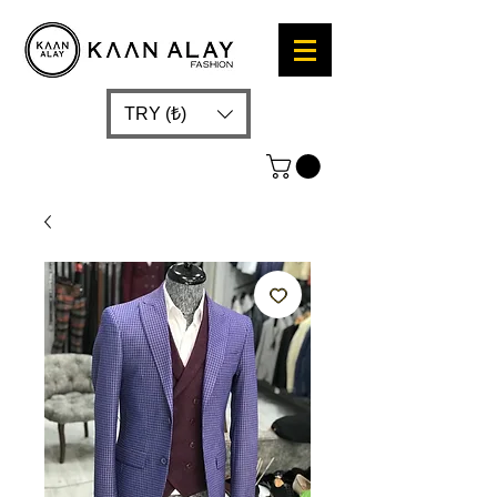
TRY (₺)