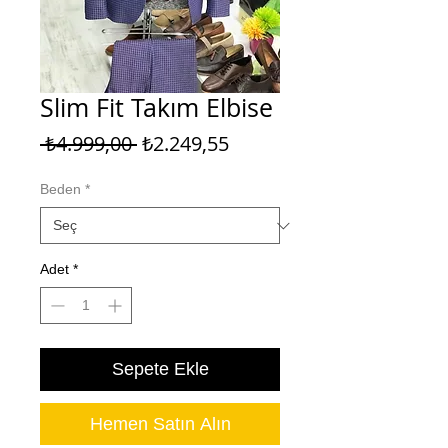
Slim Fit Takım Elbise
Normal
İndirimli
 ₺4.999,00 
₺2.249,55
Fiyat
Fiyat
Beden
*
Adet
*
Sepete Ekle
Hemen Satın Alın