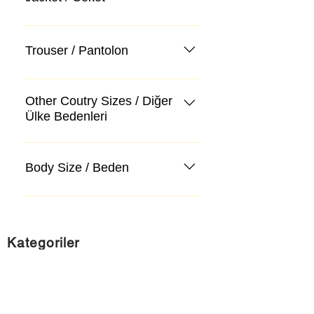
Trouser / Pantolon
Other Coutry Sizes / Diğer
Ülke Bedenleri
Body Size / Beden
Kategoriler
Takım Elbise
Kazak, Triko, Hırka
Kot Pantolon, Jeans
Mont, Kaban