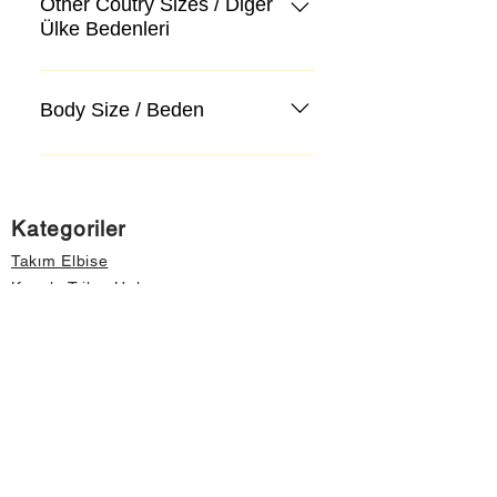
Other Coutry Sizes / Diğer
Ülke Bedenleri
Body Size / Beden
Kategoriler
Takım Elbise
Kazak, Triko, Hırka
Kot Pantolon, Jeans
Mont, Kaban
Aksesuar
Instagram Mağazamız
Önemli Bilgiler