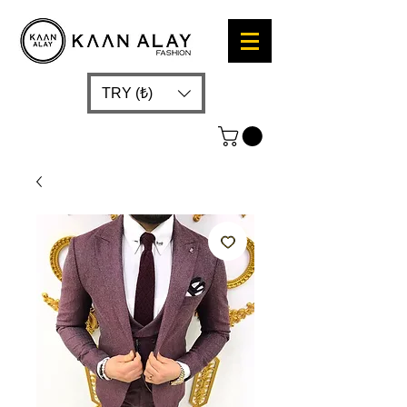
TRY (₺)