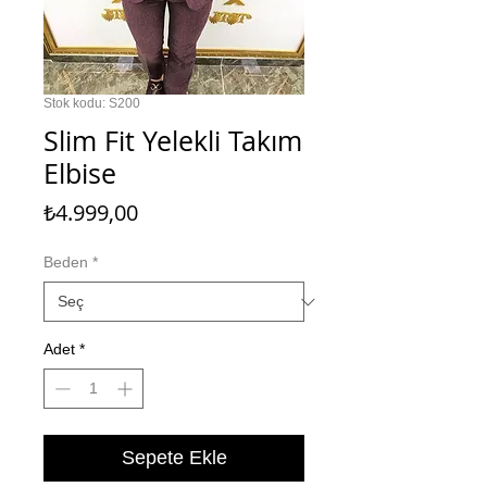
Stok kodu: S200
Slim Fit Yelekli Takım
Elbise
Fiyat
₺4.999,00
Beden
*
Adet
*
Sepete Ekle