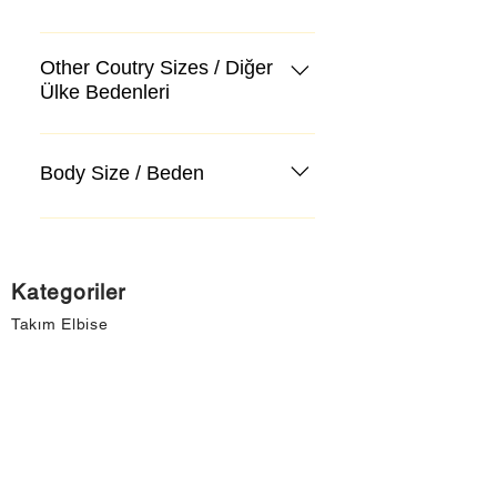
Other Coutry Sizes / Diğer
Ülke Bedenleri
Body Size / Beden
Kategoriler
Takım Elbise
Kazak, Triko, Hırka
Kot Pantolon, Jeans
Mont, Kaban
Aksesuar
Instagram Mağazamız