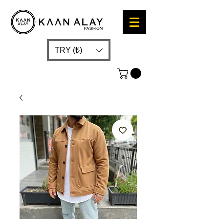
TRY (₺)