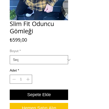
Slim Fit Oduncu
Gömleği
Fiyat
₺599,00
Boyut
*
Adet
*
Sepete Ekle
Hemen Satın Alın