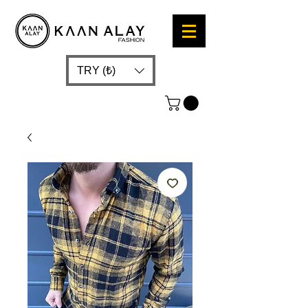
TRY (₺)