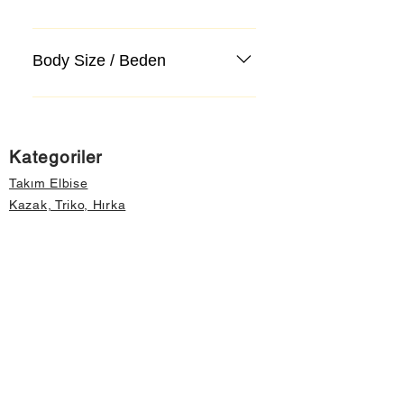
Body Size / Beden
Kategoriler
Takım Elbise
Kazak, Triko, Hırka
Kot Pantolon, Jeans
Mont, Kaban
Aksesuar
Instagram Mağazamız
Önemli Bilgiler
Hakkımızda