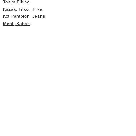
Takım Elbise
Kazak, Triko, Hırka
Kot Pantolon, Jeans
Mont, Kaban
Aksesuar
Instagram Mağazamız
Önemli Bilgiler
Hakkımızda
İptal ve İade Koşulları
Gizlilik ve Güvenlik
Üyelik Sözleşmesi
Değişim Formu
Hızlı Erişim
Mağaza Adres Bilgileri
Anasayfa