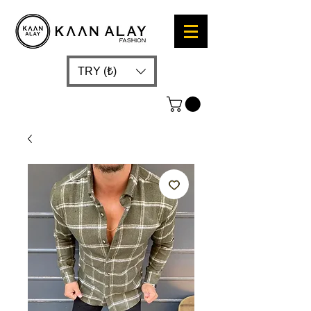
TRY (₺)