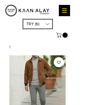
TRY (₺)