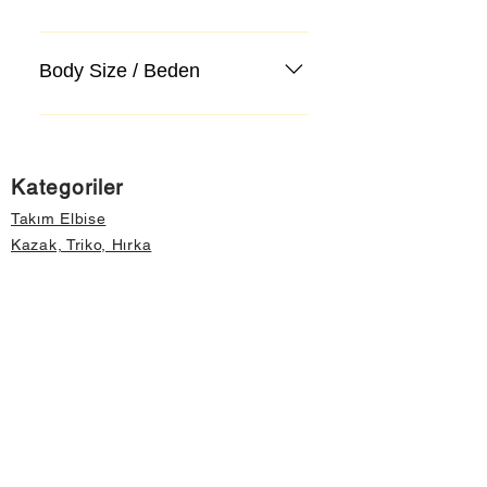
Body Size / Beden
Kategoriler
Takım Elbise
Kazak, Triko, Hırka
Kot Pantolon, Jeans
Mont, Kaban
Aksesuar
Instagram Mağazamız
Önemli Bilgiler
Hakkımızda