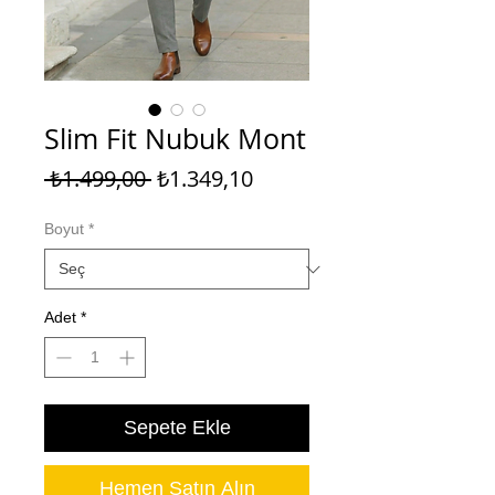
Slim Fit Nubuk Mont
Normal
İndirimli
 ₺1.499,00 
₺1.349,10
Fiyat
Fiyat
Boyut
*
Adet
*
Sepete Ekle
Hemen Satın Alın