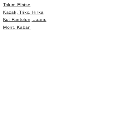
Takım Elbise
Kazak, Triko, Hırka
Kot Pantolon, Jeans
Mont, Kaban
Aksesuar
Instagram Mağazamız
Önemli Bilgiler
Hakkımızda
İptal ve İade Koşulları
Gizlilik ve Güvenlik
Üyelik Sözleşmesi
Değişim Formu
Hızlı Erişim
Mağaza Adres Bilgileri
Anasayfa