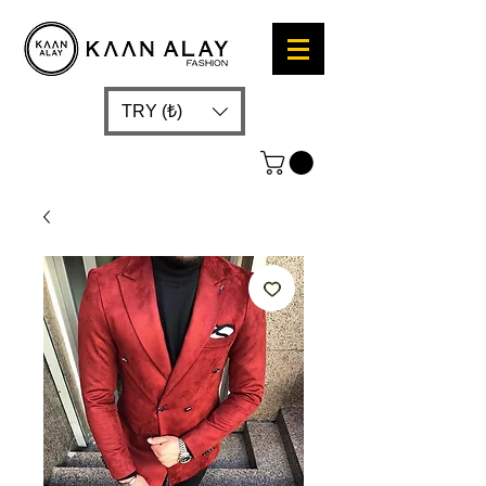
TRY (₺)