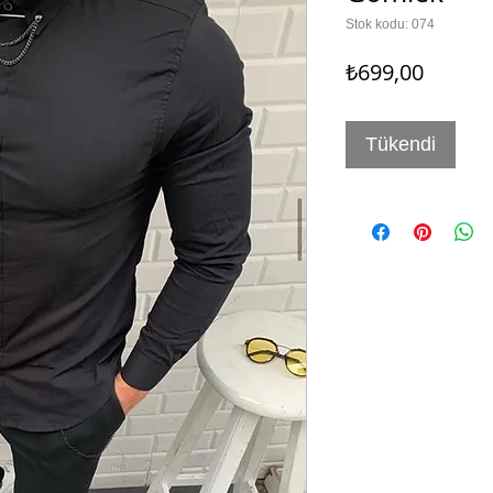
Stok kodu: 074
Fiyat
₺699,00
Tükendi