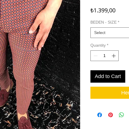
Price
₺1.399,00
BEDEN - SIZE
*
Select
Quantity
*
Add to Cart
Hem