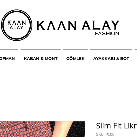
ŞOFMAN
KABAN & MONT
GÖMLEK
AYAKKABI & BOT
Slim Fit Lik
SKU: P106