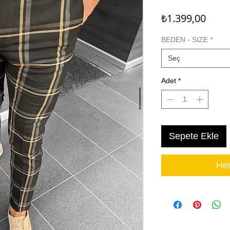
Fiyat
₺1.399,00
BEDEN - SIZE
*
Seç
Adet
*
Sepete Ekle
Hem