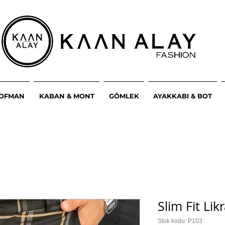
ŞOFMAN
KABAN & MONT
GÖMLEK
AYAKKABI & BOT
Slim Fit Lik
Stok kodu: P103