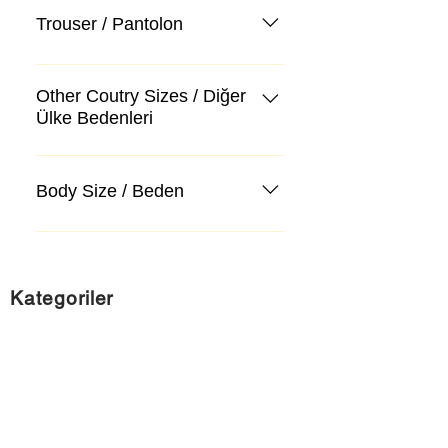
Trouser / Pantolon
Other Coutry Sizes / Diğer
Ülke Bedenleri
Body Size / Beden
Kategoriler
Takım Elbise
Kazak, Triko, Hırka
Kot Pantolon, Jeans
Mont, Kaban
Aksesuar