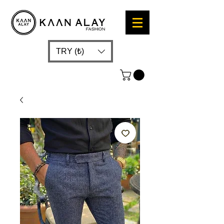
TRY (₺)