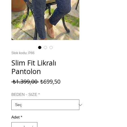
Stok kodu: P86
Slim Fit Likralı
Pantolon
Normal
İndirimli
 ₺1.399,00 
₺699,50
Fiyat
Fiyat
BEDEN - SIZE
*
Adet
*