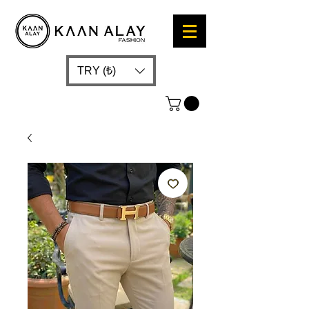
TRY (₺)