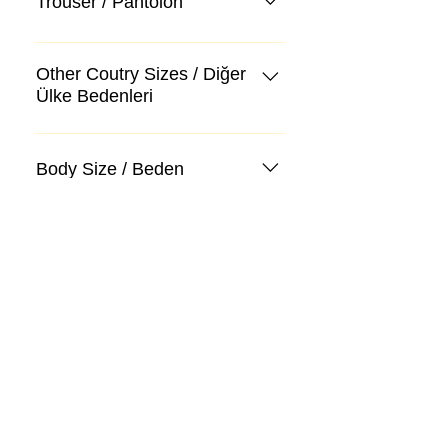
Trouser / Pantolon
Other Coutry Sizes / Diğer
Ülke Bedenleri
Body Size / Beden
Kategoriler
Takım Elbise
Kazak, Triko, Hırka
Kot Pantolon, Jeans
Mont, Kaban
Aksesuar
Instagram Mağazamız