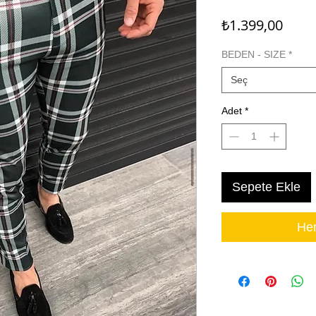
Fiyat
₺1.399,00
BEDEN - SIZE
*
Seç
Adet
*
Sepete Ekle
Hem