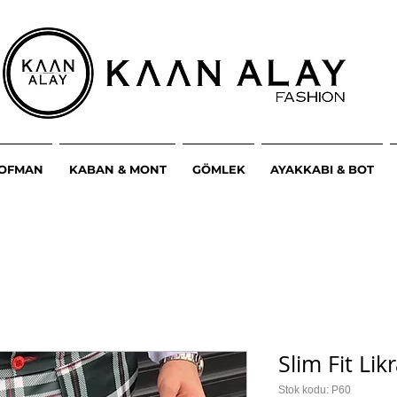
ŞOFMAN
KABAN & MONT
GÖMLEK
AYAKKABI & BOT
Slim Fit Lik
Stok kodu: P60