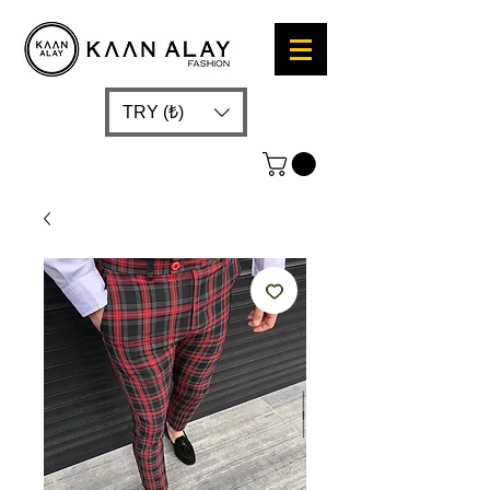
TRY (₺)