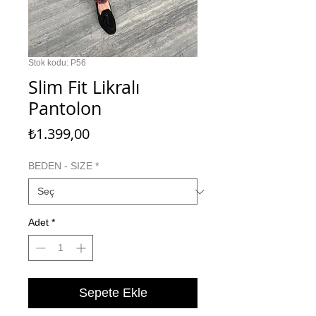
Stok kodu: P56
Slim Fit Likralı
Pantolon
Fiyat
₺1.399,00
BEDEN - SIZE
*
Adet
*
Sepete Ekle