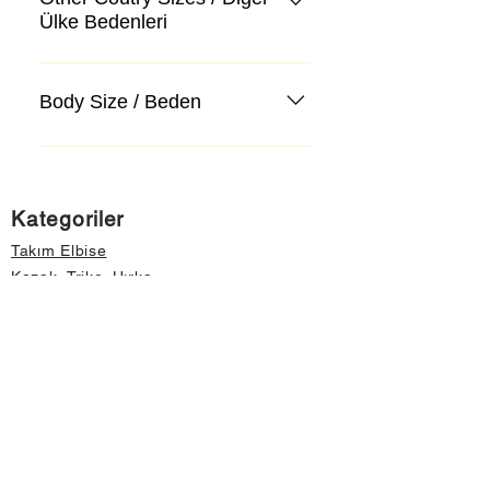
Ülke Bedenleri
Body Size / Beden
Kategoriler
Takım Elbise
Kazak, Triko, Hırka
Kot Pantolon, Jeans
Mont, Kaban
Aksesuar
Instagram Mağazamız
Önemli Bilgiler