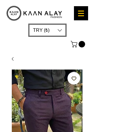
TRY (₺)