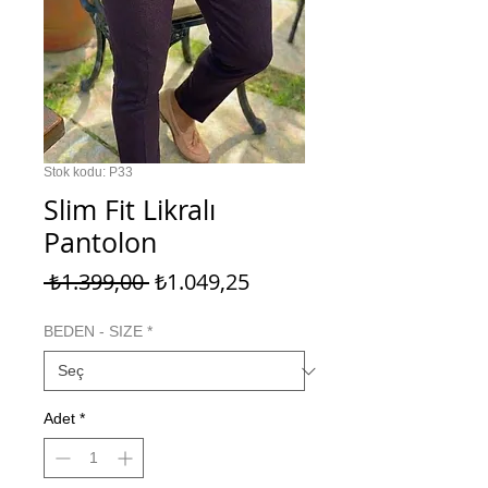
Stok kodu: P33
Slim Fit Likralı
Pantolon
Normal
İndirimli
 ₺1.399,00 
₺1.049,25
Fiyat
Fiyat
BEDEN - SIZE
*
Adet
*