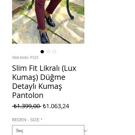
Stok kodu: P115
Slim Fit Likralı (Lux
Kumaş) Düğme
Detaylı Kumaş
Pantolon
Normal
İndirimli
 ₺1.399,00 
₺1.063,24
Fiyat
Fiyat
BEDEN - SIZE
*