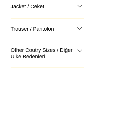
Jacket / Ceket
Trouser / Pantolon
Other Coutry Sizes / Diğer
Ülke Bedenleri
Body Size / Beden
Kategoriler
Takım Elbise
Kazak, Triko, Hırka