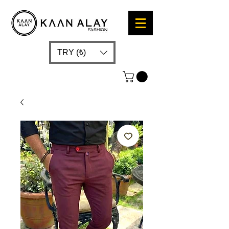
TRY (₺)