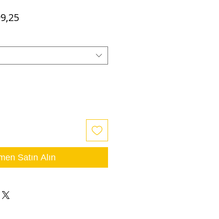
mal
İndirimli
9,25
t
Fiyat
en Satın Alın