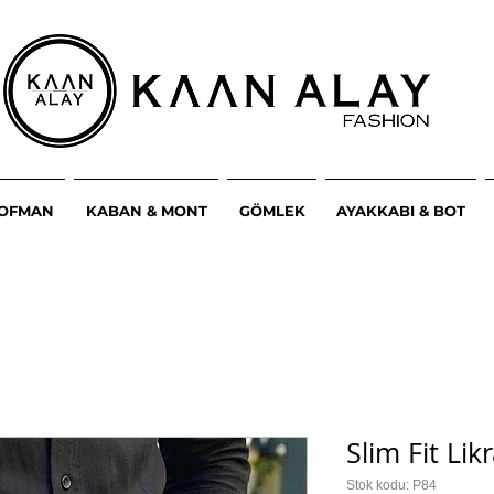
ŞOFMAN
KABAN & MONT
GÖMLEK
AYAKKABI & BOT
Slim Fit Lik
Stok kodu: P84