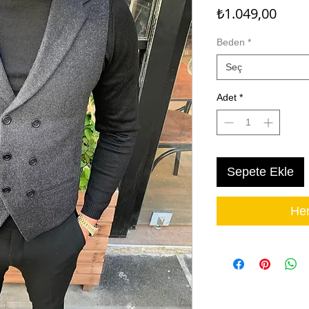
Fiyat
₺1.049,00
Beden
*
Seç
Adet
*
Sepete Ekle
Hem