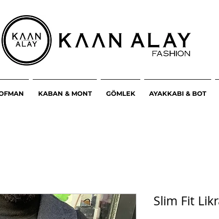
ŞOFMAN
KABAN & MONT
GÖMLEK
AYAKKABI & BOT
Slim Fit Lik