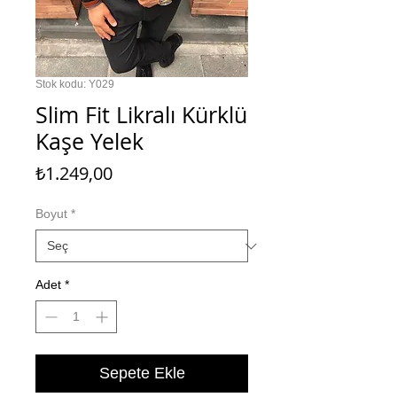
Stok kodu: Y029
Slim Fit Likralı Kürklü
Kaşe Yelek
Fiyat
₺1.249,00
Boyut
*
Adet
*
Sepete Ekle