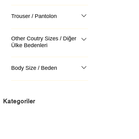
Trouser / Pantolon
Other Coutry Sizes / Diğer
Ülke Bedenleri
Body Size / Beden
Kategoriler
Takım Elbise
Kazak, Triko, Hırka
Kot Pantolon, Jeans
Mont, Kaban