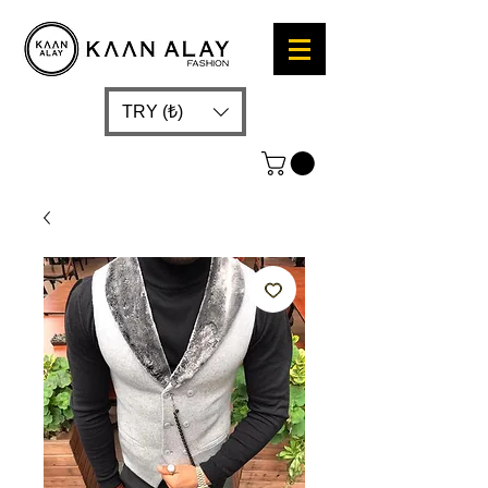
TRY (₺)