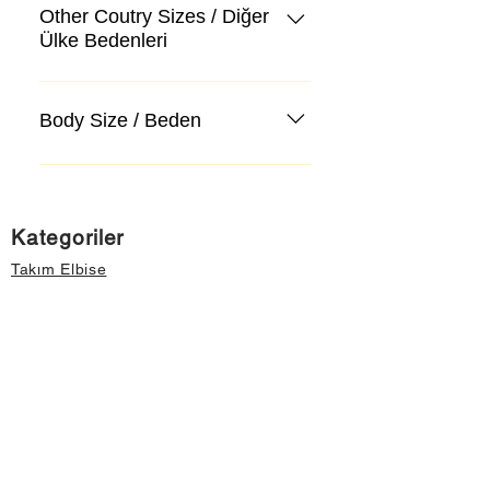
Other Coutry Sizes / Diğer
Ülke Bedenleri
Body Size / Beden
Kategoriler
Takım Elbise
Kazak, Triko, Hırka
Kot Pantolon, Jeans
Mont, Kaban
Aksesuar
Instagram Mağazamız