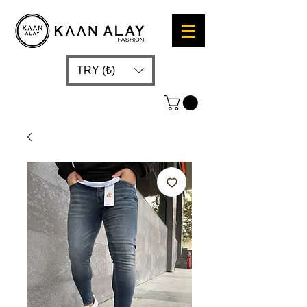
TRY (₺)