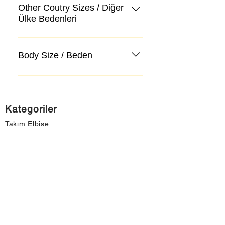
Other Coutry Sizes / Diğer
Ülke Bedenleri
Body Size / Beden
Kategoriler
Takım Elbise
Kazak, Triko, Hırka
Kot Pantolon, Jeans
Mont, Kaban
Aksesuar
Instagram Mağazamız