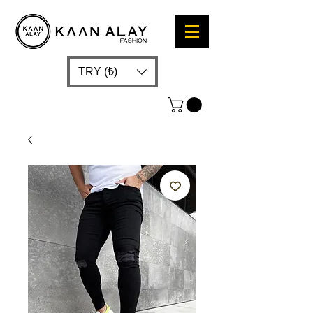
TRY (₺)