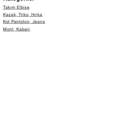
Takım Elbise
Kazak, Triko, Hırka
Kot Pantolon, Jeans
Mont, Kaban
Aksesuar
Instagram Mağazamız
Önemli Bilgiler
Hakkımızda
İptal ve İade Koşulları
Gizlilik ve Güvenlik
Üyelik Sözleşmesi
Değişim Formu
Hızlı Erişim
Mağaza Adres Bilgileri
Anasayfa