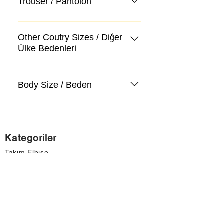
Trouser / Pantolon
Other Coutry Sizes / Diğer
Ülke Bedenleri
Body Size / Beden
Kategoriler
Takım Elbise
Kazak, Triko, Hırka
Kot Pantolon, Jeans
Mont, Kaban
Aksesuar
Instagram Mağazamız