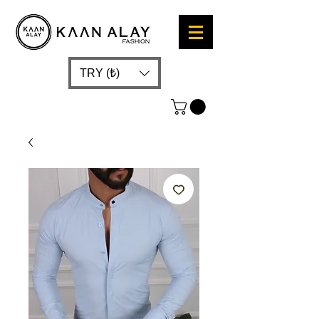
TRY (₺)