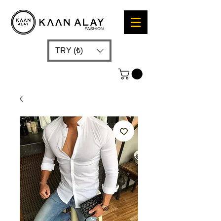
TRY (₺)