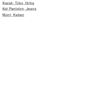
Kazak, Triko, Hırka
Kot Pantolon, Jeans
Mont, Kaban
Aksesuar
Instagram Mağazamız
Önemli Bilgiler
Hakkımızda
İptal ve İade Koşulları
Gizlilik ve Güvenlik
Üyelik Sözleşmesi
Değişim Formu
Hızlı Erişim
Mağaza Adres Bilgileri
Anasayfa
Yeni Ürünler