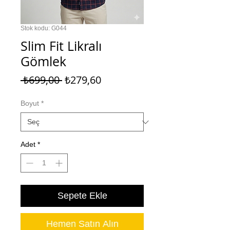
Stok kodu: G044
Slim Fit Likralı
Gömlek
Normal
İndirimli
 ₺699,00 
₺279,60
Fiyat
Fiyat
Boyut
*
Adet
*
Sepete Ekle
Hemen Satın Alın