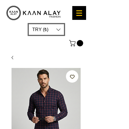
TRY (₺)