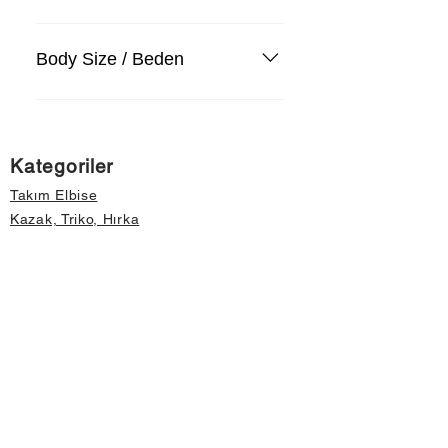
Body Size / Beden
Kategoriler
Takım Elbise
Kazak, Triko, Hırka
Kot Pantolon, Jeans
Mont, Kaban
Aksesuar
Instagram Mağazamız
Önemli Bilgiler
Hakkımızda