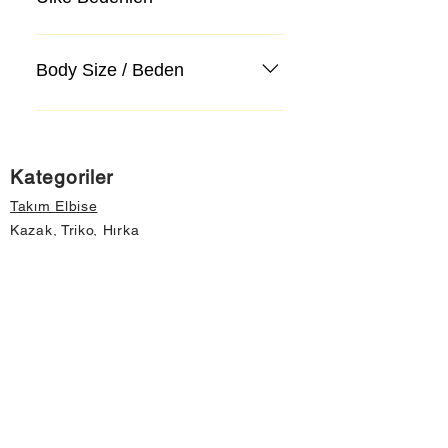
Body Size / Beden
Kategoriler
Takım Elbise
Kazak, Triko, Hırka
Kot Pantolon, Jeans
Mont, Kaban
Aksesuar
Instagram Mağazamız
Önemli Bilgiler
Hakkımızda