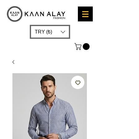
TRY (₺)