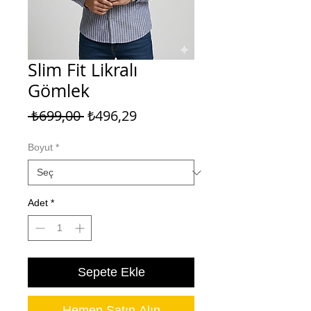
Slim Fit Likralı
Gömlek
Normal
İndirimli
 ₺699,00 
₺496,29
Fiyat
Fiyat
Boyut
*
Adet
*
Sepete Ekle
Hemen Satın Alın