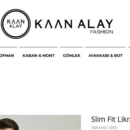
ŞOFMAN
KABAN & MONT
GÖMLEK
AYAKKABI & BOT
Slim Fit Lik
Stok kodu: G005