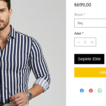
Fiyat
₺699,00
Boyut
*
Seç
Adet
*
Sepete Ekle
Hem