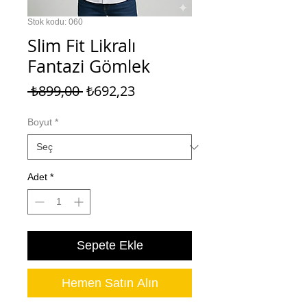
Stok kodu: 060
Slim Fit Likralı
Fantazi Gömlek
Normal
İndirimli
 ₺899,00 
₺692,23
Fiyat
Fiyat
Boyut
*
Adet
*
Sepete Ekle
Hemen Satın Alın