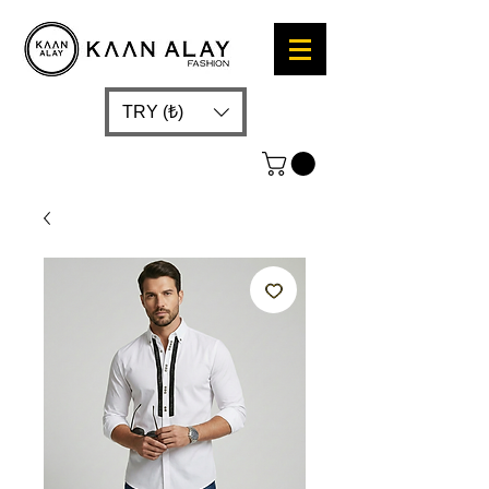
TRY (₺)