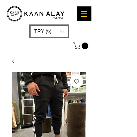
TRY (₺)