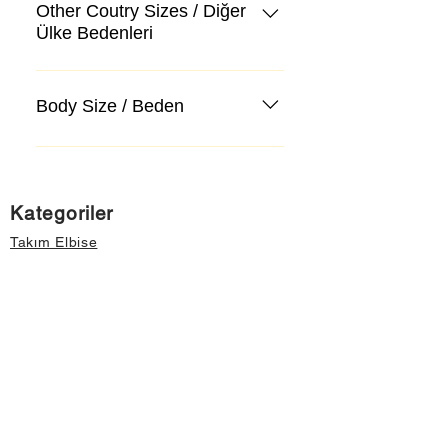
Other Coutry Sizes / Diğer
Ülke Bedenleri
Body Size / Beden
Kategoriler
Takım Elbise
Kazak, Triko, Hırka
Kot Pantolon, Jeans
Mont, Kaban
Aksesuar
Instagram Mağazamız