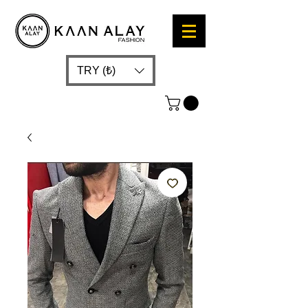
TRY (₺)