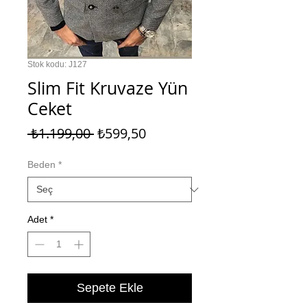
Stok kodu: J127
Slim Fit Kruvaze Yün
Ceket
Normal
İndirimli
 ₺1.199,00 
₺599,50
Fiyat
Fiyat
Beden
*
Adet
*
Sepete Ekle