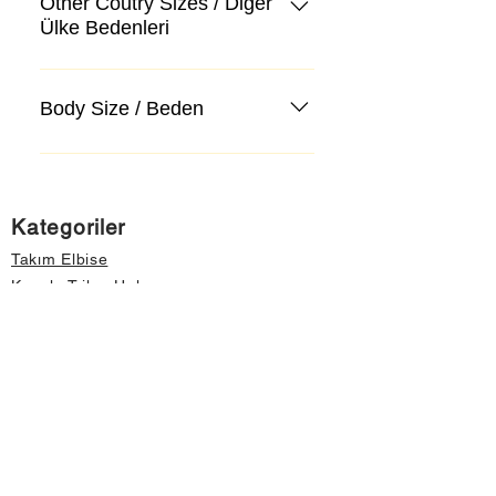
Other Coutry Sizes / Diğer
Ülke Bedenleri
Body Size / Beden
Kategoriler
Takım Elbise
Kazak, Triko, Hırka
Kot Pantolon, Jeans
Mont, Kaban
Aksesuar
Instagram Mağazamız
Önemli Bilgiler