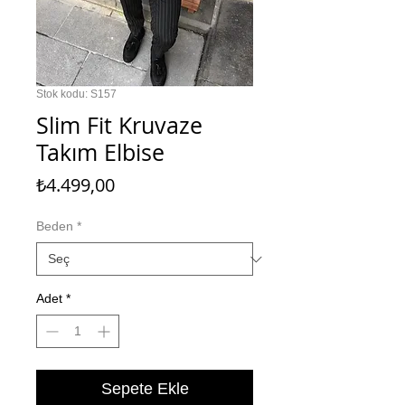
Stok kodu: S157
Slim Fit Kruvaze
Takım Elbise
Fiyat
₺4.499,00
Beden
*
Adet
*
Sepete Ekle