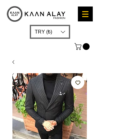
TRY (₺)