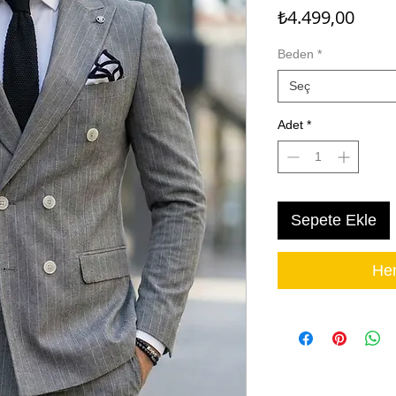
Fiyat
₺4.499,00
Beden
*
Seç
Adet
*
Sepete Ekle
Hem