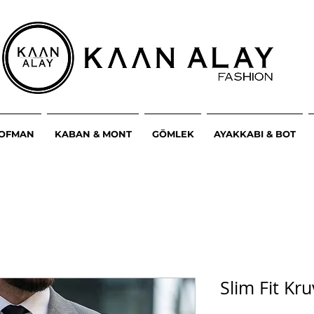
ŞOFMAN
KABAN & MONT
GÖMLEK
AYAKKABI & BOT
Slim Fit Kr