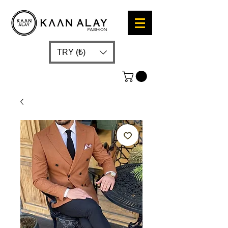
TRY (₺)