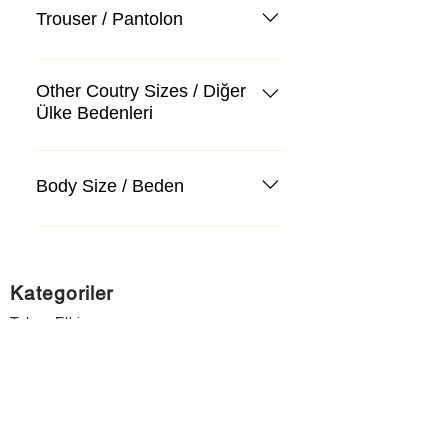
Trouser / Pantolon
Other Coutry Sizes / Diğer
Ülke Bedenleri
Body Size / Beden
Kategoriler
Takım Elbise
Kazak, Triko, Hırka
Kot Pantolon, Jeans
Mont, Kaban
Aksesuar
Instagram Mağazamız