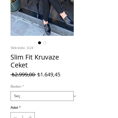
Stok kodu: J124
Slim Fit Kruvaze
Ceket
Normal
İndirimli
 ₺2.999,00 
₺1.649,45
Fiyat
Fiyat
Beden
*
Adet
*