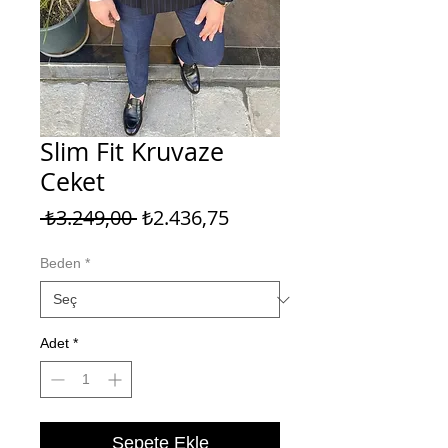
Slim Fit Kruvaze
Ceket
Normal
İndirimli
 ₺3.249,00 
₺2.436,75
Fiyat
Fiyat
Beden
*
Adet
*
Sepete Ekle