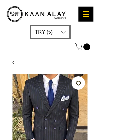
TRY (₺)