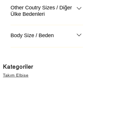
Other Coutry Sizes / Diğer
Ülke Bedenleri
Body Size / Beden
Kategoriler
Takım Elbise
Kazak, Triko, Hırka
Kot Pantolon, Jeans
Mont, Kaban
Aksesuar
Instagram Mağazamız