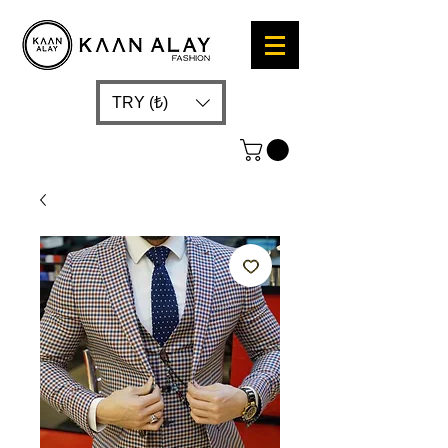
TRY (₺)