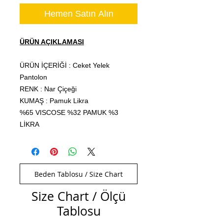
Hemen Satın Alın
ÜRÜN AÇIKLAMASI
ÜRÜN İÇERİĞİ : Ceket Yelek
Pantolon
RENK : Nar Çiçeği
KUMAŞ : Pamuk Likra
%65 VISCOSE %32 PAMUK %3
LİKRA
Beden Tablosu / Size Chart
Size Chart / Ölçü
Tablosu