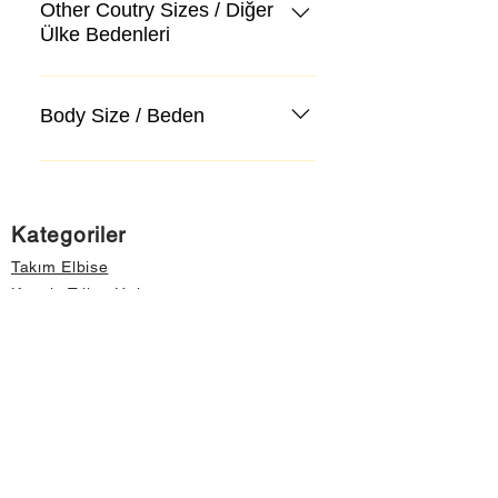
Other Coutry Sizes / Diğer
Ülke Bedenleri
Body Size / Beden
Kategoriler
Takım Elbise
Kazak, Triko, Hırka
Kot Pantolon, Jeans
Mont, Kaban
Aksesuar
Instagram Mağazamız
Önemli Bilgiler