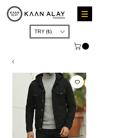
TRY (₺)