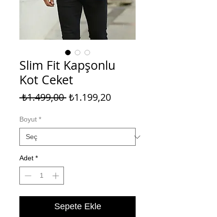
Slim Fit Kapşonlu
Kot Ceket
Normal
İndirimli
 ₺1.499,00 
₺1.199,20
Fiyat
Fiyat
Boyut
*
Adet
*
Sepete Ekle