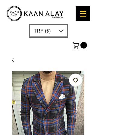
TRY (₺)