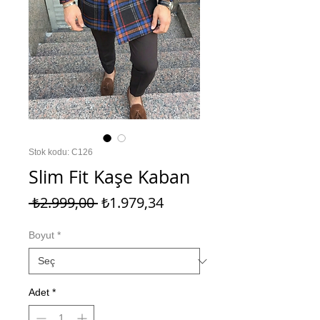
Stok kodu: C126
Slim Fit Kaşe Kaban
Normal
İndirimli
 ₺2.999,00 
₺1.979,34
Fiyat
Fiyat
Boyut
*
Adet
*