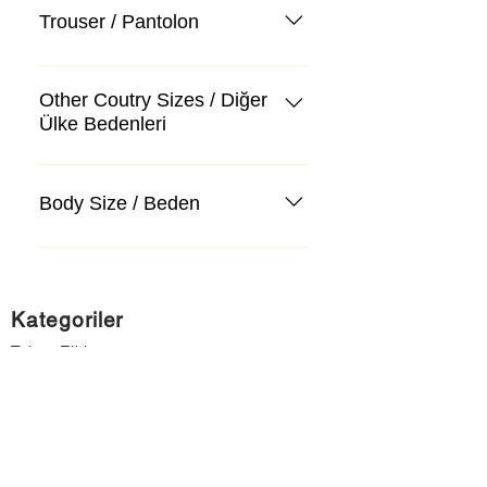
Trouser / Pantolon
Other Coutry Sizes / Diğer
Ülke Bedenleri
Body Size / Beden
Kategoriler
Takım Elbise
Kazak, Triko, Hırka
Kot Pantolon, Jeans
Mont, Kaban
Aksesuar
Instagram Mağazamız