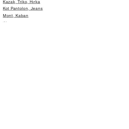
Kazak, Triko, Hırka
Kot Pantolon, Jeans
Mont, Kaban
Aksesuar
Instagram Mağazamız
Önemli Bilgiler
Hakkımızda
İptal ve İade Koşulları
Gizlilik ve Güvenlik
Üyelik Sözleşmesi
Değişim Formu
Hızlı Erişim
Mağaza Adres Bilgileri
Anasayfa
Yeni Ürünler