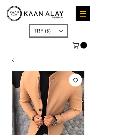
TRY (₺)