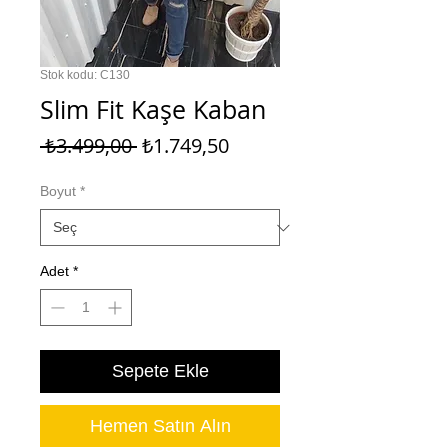
Stok kodu: C130
Slim Fit Kaşe Kaban
Normal
İndirimli
 ₺3.499,00 
₺1.749,50
Fiyat
Fiyat
Boyut
*
Adet
*
Sepete Ekle
Hemen Satın Alın