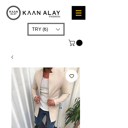
TRY (₺)