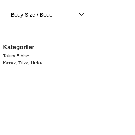
Body Size / Beden
Kategoriler
Takım Elbise
Kazak, Triko, Hırka
Kot Pantolon, Jeans
Mont, Kaban
Aksesuar
Instagram Mağazamız
Önemli Bilgiler
Hakkımızda
İptal ve İade Koşulları