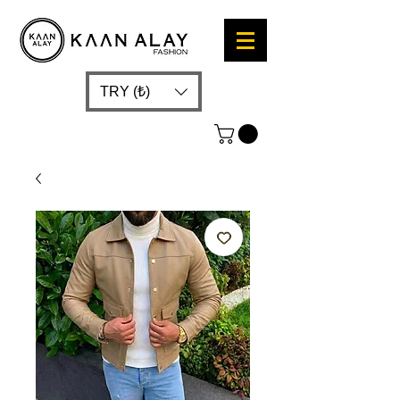
TRY (₺)