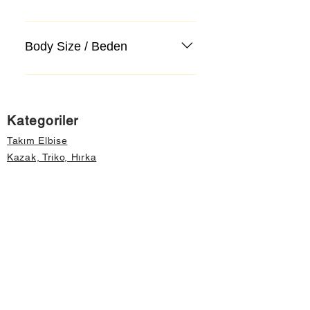
Body Size / Beden
Kategoriler
Takım Elbise
Kazak, Triko, Hırka
Kot Pantolon, Jeans
Mont, Kaban
Aksesuar
Instagram Mağazamız
Önemli Bilgiler
Hakkımızda